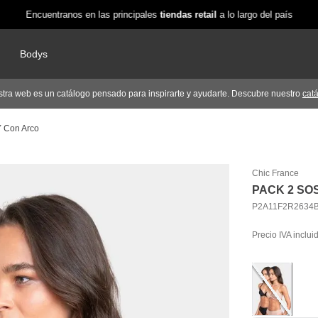
Encuentranos en las principales
tiendas retail
a lo largo del país
Bodys
tra web es un catálogo pensado para inspirarte y ayudarte. Descubre nuestro
cat
Y Con Arco
Chic France
PACK 2 SO
P2A11F2R2634
Precio IVA inclui