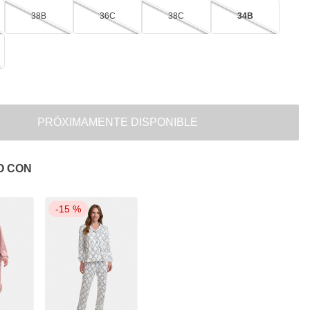
38B
36C
38C
34B
PRÓXIMAMENTE DISPONIBLE
O CON
-
15 %