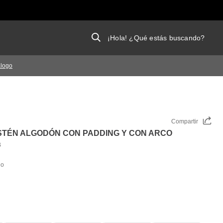
¡Hola! ¿Qué estás buscando?
álogo
Compartir
STÉN ALGODÓN CON PADDING Y CON ARCO
B
do