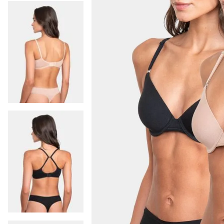
9
.
colaless
10
.
pack