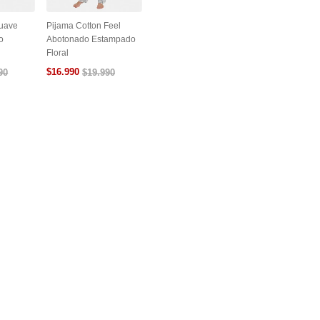
Suave
Pijama Cotton Feel
o
Abotonado Estampado
Floral
$
16
.
990
90
$
19
.
990