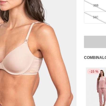
36B
34C
COMBINAL
-
15 %