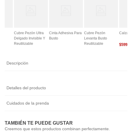
ce
Cubre Pezón Ultra
Cinta Adhesiva Para
Cubre Pezón
Calza A
Delgado Invisible Y
Busto
Levanta Busto
Reutilizable
Reutilizable
$
5990
0
Descripción
Detalles del producto
Cuidados de la prenda
TAMBIÉN TE PUEDE GUSTAR