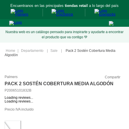
Encuentranos en las principales
tiendas retail
a lo largo del país
Nuestra web es un catálogo pensado para inspirarte y ayudarte a encontrar
el producto que va contigo 💚
Departamento
Sale
Pack 2 Sostén Cobertura Media
Algodón
Palmers
Compartir
PACK 2 SOSTÉN COBERTURA MEDIA ALGODÓN
P20065101832B
Loading reviews...
Loading reviews...
Precio IVA incluido