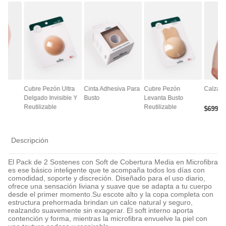
ce
Cubre Pezón Ultra
Cinta Adhesiva Para
Cubre Pezón
Calza A
Delgado Invisible Y
Busto
Levanta Busto
Reutilizable
Reutilizable
$
6990
Descripción
El Pack de 2 Sostenes con Soft de Cobertura Media en Microfibra
es ese básico inteligente que te acompaña todos los días con
comodidad, soporte y discreción. Diseñado para el uso diario,
ofrece una sensación liviana y suave que se adapta a tu cuerpo
desde el primer momento.Su escote alto y la copa completa con
estructura prehormada brindan un calce natural y seguro,
realzando suavemente sin exagerar. El soft interno aporta
contención y forma, mientras la microfibra envuelve la piel con