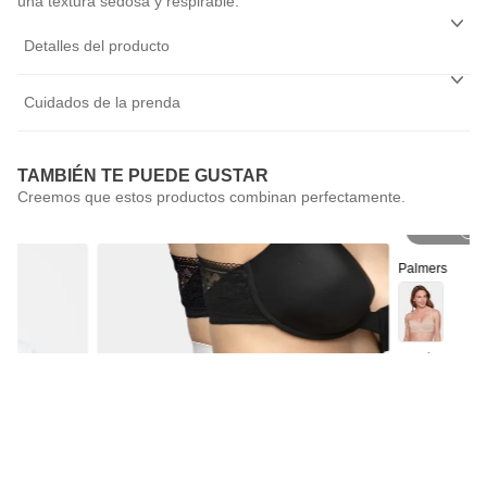
una textura sedosa y respirable.
Detalles del producto
Cuidados de la prenda
TAMBIÉN TE PUEDE GUSTAR
P
Palmers
Sostén Straple