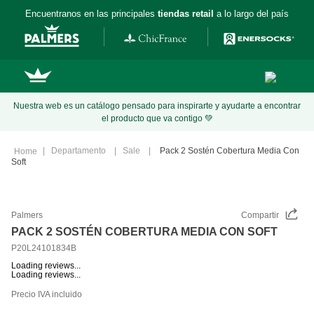
Encuentranos en las principales
tiendas retail
a lo largo del país
Nuestra web es un catálogo pensado para inspirarte y ayudarte a encontrar
el producto que va contigo 💚
Departamento
Sale
Pack 2 Sostén Cobertura Media Con
Soft
Palmers
Compartir
PACK 2 SOSTÉN COBERTURA MEDIA CON SOFT
P20L24101834B
Loading reviews...
Loading reviews...
Precio IVA incluido