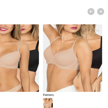
Palmers
P