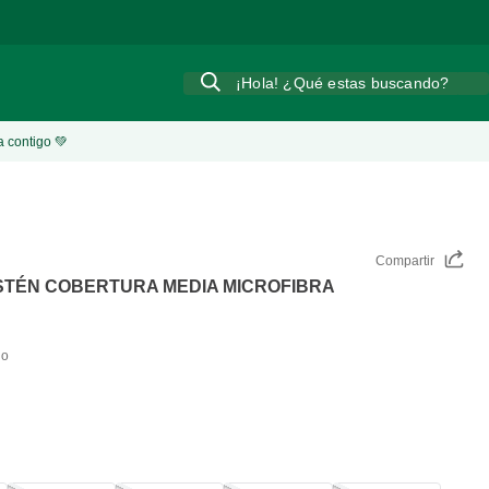
Síguenos
en nuestras redes sociales y entérate de nuestras nove
¡Hola! ¿Qué estas buscando?
a contigo 💚
Compartir
STÉN COBERTURA MEDIA MICROFIBRA
B
do