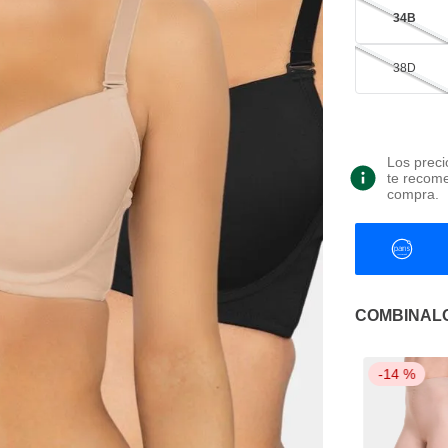
34B
38D
Los preci
te recome
compra.
COMBINAL
-
14 %
-
14 %
-
14 %