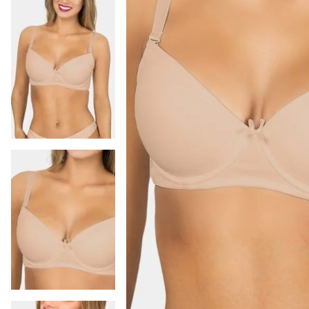
9
.
colaless
10
.
pack
-
14 %