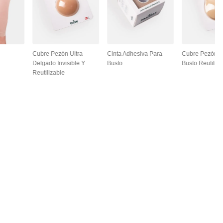
Cubre Pezón Ultra
Cinta Adhesiva Para
Cubre Pezón L
Delgado Invisible Y
Busto
Busto Reutiliza
Reutilizable