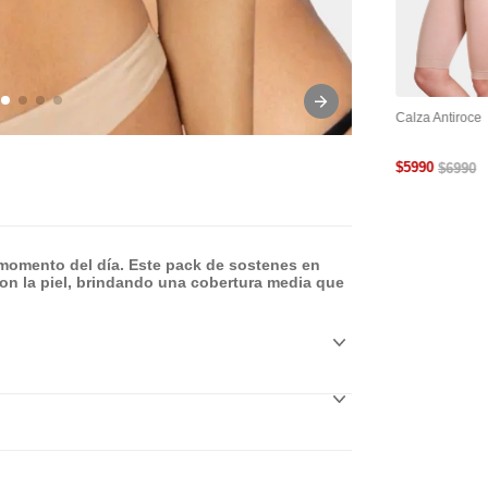
tra
Cinta Adhesiva Para
Cubre Pezón Levanta
Calza Antiroce
le Y
Busto
Busto Reutilizable
$
5990
$
6990
momento del día. Este pack de sostenes en
con la piel, brindando una cobertura media que