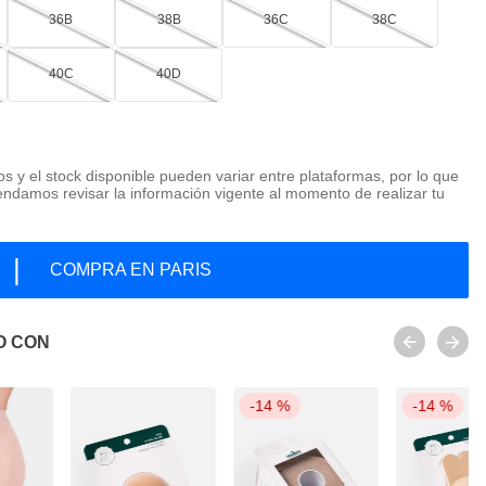
36B
38B
36C
38C
40C
40D
os y el stock disponible pueden variar entre plataformas, por lo que
ndamos revisar la información vigente al momento de realizar tu
|
COMPRA EN PARIS
O CON
-
14 %
-
14 %