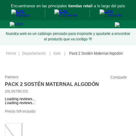
Encuentranos en las principales
tiendas retail
a lo largo del país
Nuestra web es un catálogo pensado para inspirarte y ayudarte a encontrar
el producto que va contigo 💚
Departamento
Sale
Pack 2 Sostén Maternal Algodón
Palmers
Compartir
PACK 2 SOSTÉN MATERNAL ALGODÓN
20L907BCOS
Loading reviews...
Loading reviews...
Precio IVA incluido