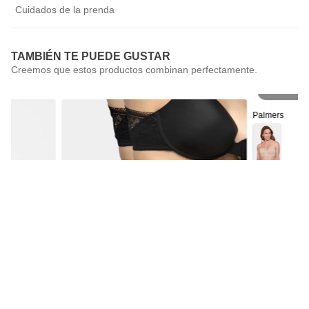
Cuidados de la prenda
TAMBIÉN TE PUEDE GUSTAR
Pr
Palmers
Sostén Straple
Palmers