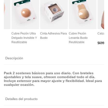
ce
Cubre Pezón Ultra
Cinta Adhesiva Para
Cubre Pezón
Calza A
Delgado Invisible Y
Busto
Levanta Busto
Reutilizable
Reutilizable
$
6990
Descripción
Pack 2 sostenes básicos para uso diario. Con breteles
ajustables y tela suave, ofrecen comodidad todo el día.
Incluye extensor para mayor ajuste y flexibilidad. Ideal para
cualquier ocasión.
Detalles del producto