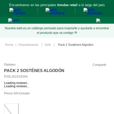
Encuentranos en las principales
tiendas retail
a lo largo del país
Nuestra web es un catálogo pensado para inspirarte y ayudarte a encontrar
el producto que va contigo 💚
Departamento
Sale
Pack 2 Sosténes Algodón
Palmers
Compartir
PACK 2 SOSTÉNES ALGODÓN
P20L26101834A
Loading reviews...
Loading reviews...
Precio IVA incluido