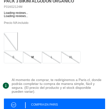
PACK 3 BIKINI ALGODÓN ORGÁNICO
P316G2124M
Loading reviews...
Loading reviews...
Precio IVA incluido
S
M
L
XL
Al momento de comprar, te redirigiremos a Paris.cl, donde
podrás completar tu compra de manera simple, fácil y
segura. (El precio del producto y el stock disponible
pueden variar).
|
COMPRA EN PARIS