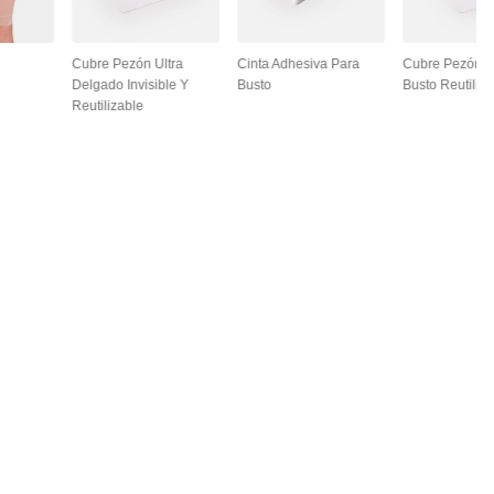
Cubre Pezón Ultra
Cinta Adhesiva Para
Cubre Pezón L
Delgado Invisible Y
Busto
Busto Reutiliza
Reutilizable