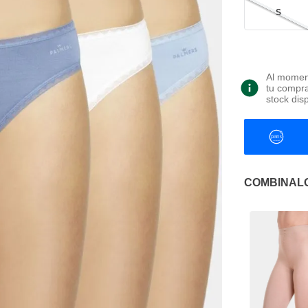
S
Al moment
tu compra
stock dis
COMBINAL