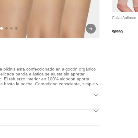
tra
Cinta Adhesiva Para
Cubre Pezón Levanta
Calza Antiroce
le Y
Busto
Busto Reutilizable
$
6990
e bikinis está confeccionado en algodón orgánico
elicada banda elástica se ajusta sin apretar,
. El refuerzo interior en 100% algodón aporta
a hasta la noche. Comodidad consciente, simple y