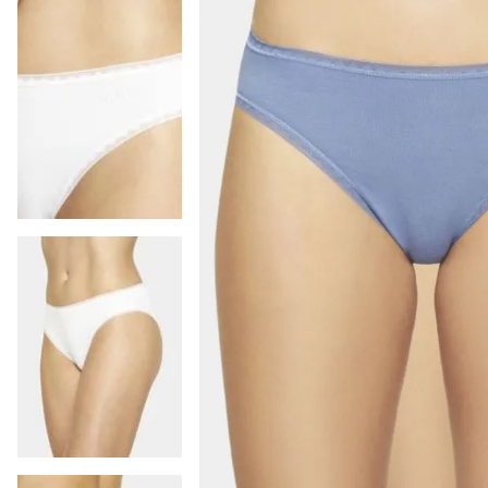
9
.
pijama hombre
10
.
colaless