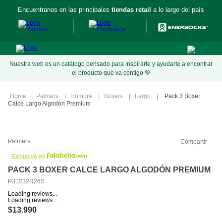
Encuentranos en las principales
tiendas retail
a lo largo del país
Nuestra web es un catálogo pensado para inspirarte y ayudarte a encontrar
el producto que va contigo 💚
Palmers
Hombre
Boxers
Largo
Pack 3 Boxer
Calce Largo Algodón Premium
Palmers
Compartir
Exclusivo en
PACK 3 BOXER CALCE LARGO ALGODÓN PREMIUM
P31232R26S
Loading reviews...
Loading reviews...
$
13
.
990