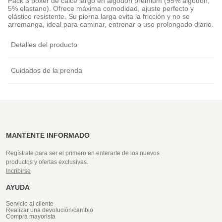
Pack 3 bóxer de calce largo en algodón premium (95% algodón,
5% elastano). Ofrece máxima comodidad, ajuste perfecto y
elástico resistente. Su pierna larga evita la fricción y no se
arremanga, ideal para caminar, entrenar o uso prolongado diario.
Detalles del producto
Cuidados de la prenda
MANTENTE INFORMADO
Regístrate para ser el primero en enterarte de los nuevos
productos y ofertas exclusivas.
Incribirse
AYUDA
Servicio al cliente
Realizar una devolución/cambio
Compra mayorista