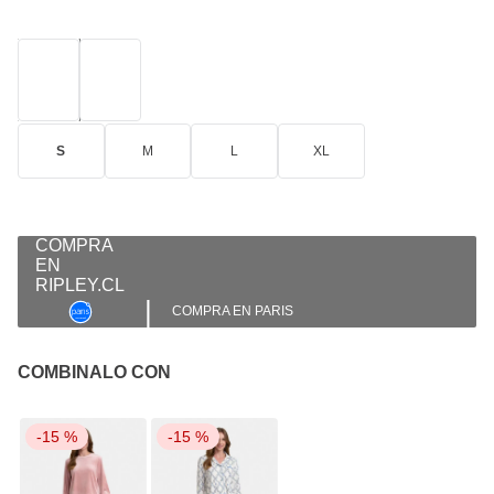
S
M
L
XL
|
COMPRA EN PARIS
COMBINALO CON
-
15 %
-
15 %