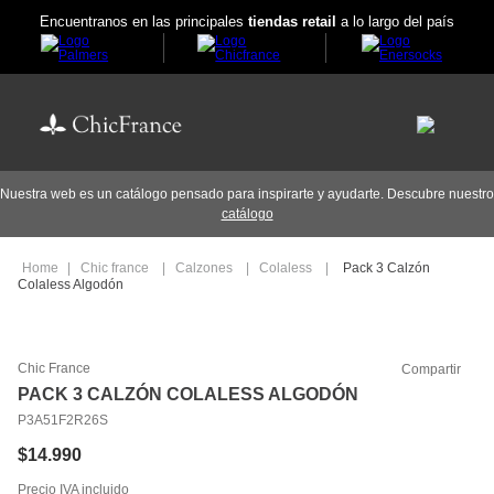
Encuentranos en las principales
tiendas retail
a lo largo del país
Nuestra web es un catálogo pensado para inspirarte y ayudarte. Descubre nuestro
catálogo
Chic france
Calzones
Colaless
Pack 3 Calzón
Colaless Algodón
Chic France
Compartir
PACK 3 CALZÓN COLALESS ALGODÓN
P3A51F2R26S
$
14
.
990
Precio IVA incluido