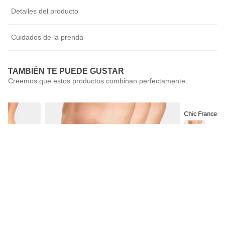
Detalles del producto
Cuidados de la prenda
TAMBIÉN TE PUEDE GUSTAR
Chic France
Pack 2 Calzón
$
9990