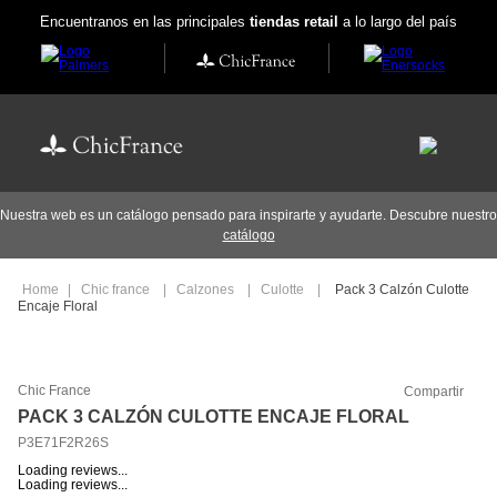
Encuentranos en las principales
tiendas retail
a lo largo del país
Nuestra web es un catálogo pensado para inspirarte y ayudarte. Descubre nuestro
catálogo
Chic france
Calzones
Culotte
Pack 3 Calzón Culotte
Encaje Floral
Chic France
Compartir
PACK 3 CALZÓN CULOTTE ENCAJE FLORAL
P3E71F2R26S
Loading reviews...
Loading reviews...