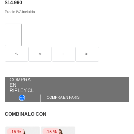
$
14
.
990
Precio IVA incluido
S
M
L
XL
|
COMPRA EN PARIS
COMBINALO CON
-
15 %
-
15 %