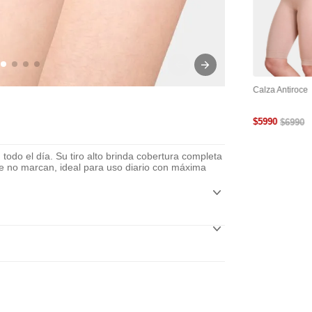
tra
Cinta Adhesiva Para
Cubre Pezón Levanta
Calza Antiroce
le Y
Busto
Busto Reutilizable
$
5990
$
6990
do el día. Su tiro alto brinda cobertura completa
e no marcan, ideal para uso diario con máxima