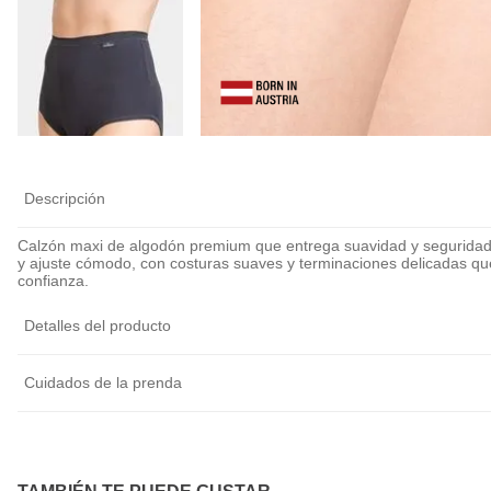
Calza Antiroce
Cubre Pezón Ul
Delgado Invisib
Reutilizable
$
5990
$
6990
Descripción
Calzón maxi de algodón premium que entrega suavidad y seguridad to
y ajuste cómodo, con costuras suaves y terminaciones delicadas qu
confianza.
Detalles del producto
Cuidados de la prenda