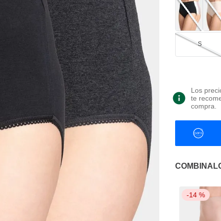
S
Los preci
te recome
compra.
COMBINAL
-
14 %
-
14 %
-
14 %