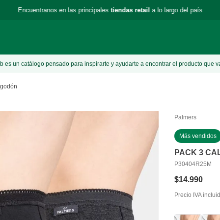
Encuentranos en las principales
tiendas retail
a lo largo del país
 es un catálogo pensado para inspirarte y ayudarte a encontrar el producto que v
lgodón
Palmers
Más vendidos
PACK 3 CA
P30404R25M
$
14
.
990
Precio IVA inclui