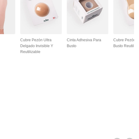
Cubre Pezón Ultra
Cinta Adhesiva Para
Cubre Pezón L
Delgado Invisible Y
Busto
Busto Reutiliza
Reutilizable