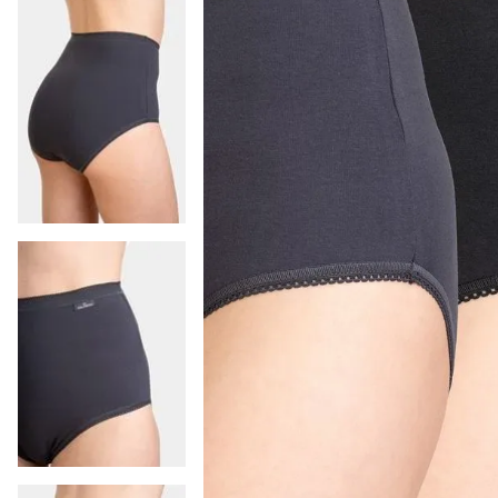
9
.
colaless
10
.
pack
-
14 %