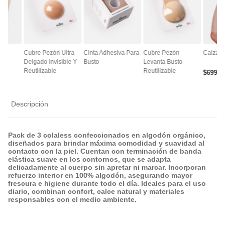
ce
Cubre Pezón Ultra
Cinta Adhesiva Para
Cubre Pezón
Calza A
Delgado Invisible Y
Busto
Levanta Busto
Reutilizable
Reutilizable
$
6990
Descripción
Pack de 3 colaless confeccionados en algodón orgánico,
diseñados para brindar máxima comodidad y suavidad al
contacto con la piel. Cuentan con terminación de banda
elástica suave en los contornos, que se adapta
delicadamente al cuerpo sin apretar ni marcar. Incorporan
refuerzo interior en 100% algodón, asegurando mayor
frescura e higiene durante todo el día. Ideales para el uso
diario, combinan confort, calce natural y materiales
responsables con el medio ambiente.