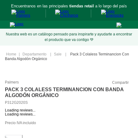
Encuentranos en las principales
tiendas retail
a lo largo del país
Nuestra web es un catálogo pensado para inspirarte y ayudarte a encontrar
el producto que va contigo 💚
Departamento
Sale
Pack 3 Colaless Terminancion Con
Banda Algodón Orgánico
Palmers
Compartir
PACK 3 COLALESS TERMINANCION CON BANDA
ALGODÓN ORGÁNICO
P312G2020S
Loading reviews...
Loading reviews...
Precio IVA incluido