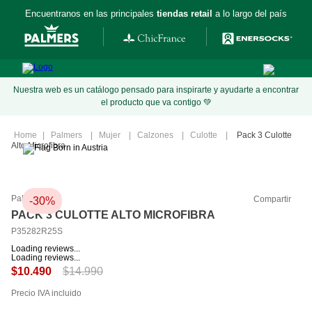
Encuentranos en las principales
tiendas retail
a lo largo del país
Nuestra web es un catálogo pensado para inspirarte y ayudarte a encontrar
el producto que va contigo 💚
Palmers
Mujer
Calzones
Culotte
Pack 3 Culotte
Alto Microfibra
Palmers
Compartir
-
30%
PACK 3 CULOTTE ALTO MICROFIBRA
P35282R25S
Loading reviews...
Loading reviews...
$
14
.
990
$
10
.
490
Precio IVA incluido