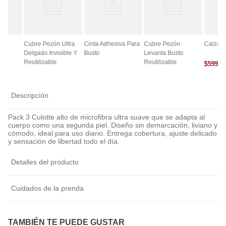
ce
Cubre Pezón Ultra
Cinta Adhesiva Para
Cubre Pezón
Calza A
Delgado Invisible Y
Busto
Levanta Busto
Reutilizable
Reutilizable
$
5990
0
Descripción
Pack 3 Culotte alto de microfibra ultra suave que se adapta al
cuerpo como una segunda piel. Diseño sin demarcación, liviano y
cómodo, ideal para uso diario. Entrega cobertura, ajuste delicado
y sensación de libertad todo el día.
Detalles del producto
Cuidados de la prenda
TAMBIÉN TE PUEDE GUSTAR