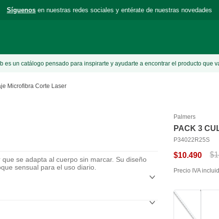
Síguenos
en nuestras redes sociales y entérate de nuestras novedades
 es un catálogo pensado para inspirarte y ayudarte a encontrar el producto que v
je Microfibra Corte Laser
Palmers
PACK 3 CU
P34022R25S
$
1
$
10
.
490
r que se adapta al cuerpo sin marcar. Su diseño
oque sensual para el uso diario.
Precio IVA inclui