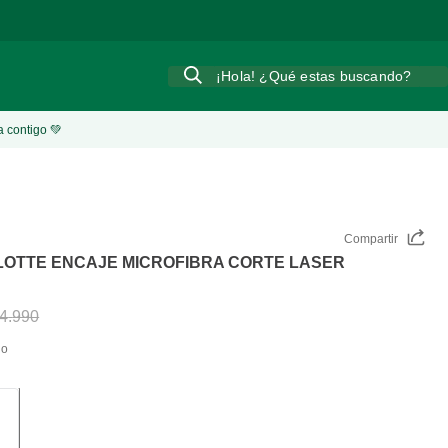
Encuentranos en las principales
tiendas retail
a lo largo del paí
¡Hola! ¿Qué estas buscando?
a contigo 💚
Compartir
LOTTE ENCAJE MICROFIBRA CORTE LASER
4
.
990
do