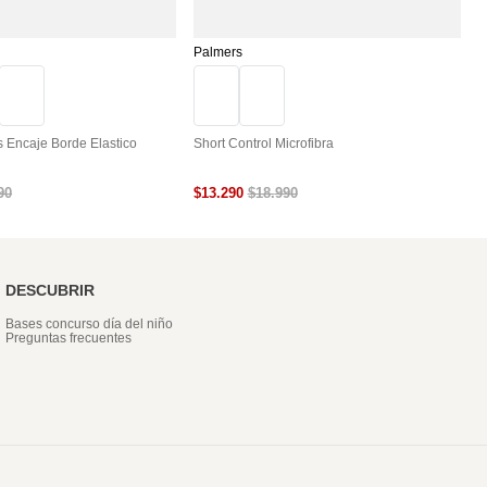
Palmers
P
s Encaje Borde Elastico
Short Control Microfibra
H
$
13
.
290
$
90
$
18
.
990
DESCUBRIR
Bases concurso día del niño
Preguntas frecuentes