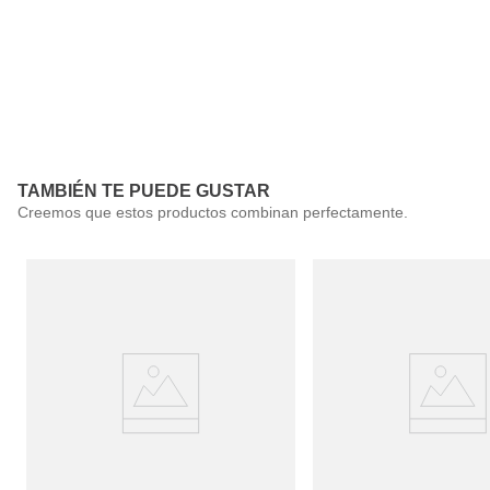
Calza Antiroce
Cubre Pezón Ul
Delgado Invisib
Reutilizable
$
5990
$
6990
TAMBIÉN TE PUEDE GUSTAR