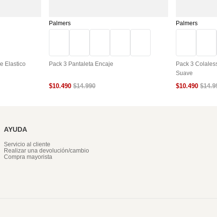
Palmers
Palmers
e Elastico
Pack 3 Pantaleta Encaje
Pack 3 Colales
Suave
$
10
.
490
$
10
.
490
$
14
.
990
$
14
.
9
AYUDA
Servicio al cliente
Realizar una devolución/cambio
Compra mayorista