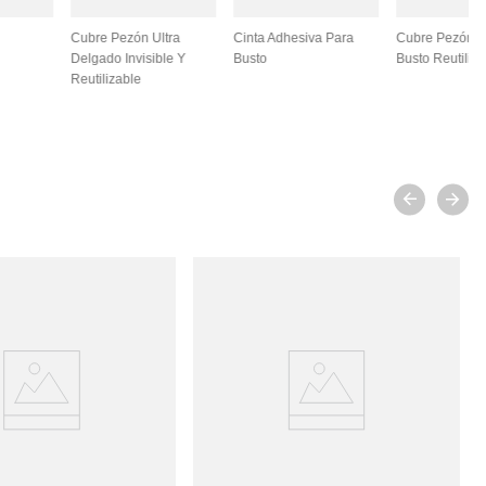
Cubre Pezón Ultra
Cinta Adhesiva Para
Cubre Pezón L
Delgado Invisible Y
Busto
Busto Reutiliza
Reutilizable