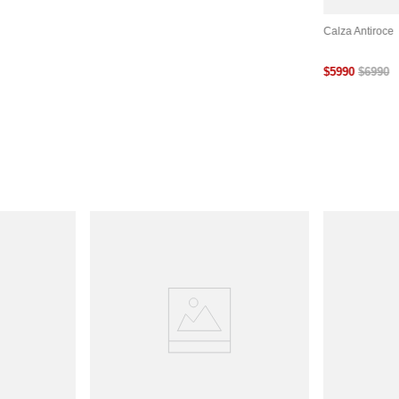
tra
Cinta Adhesiva Para
Cubre Pezón Levanta
Calza Antiroce
le Y
Busto
Busto Reutilizable
$
5990
$
6990