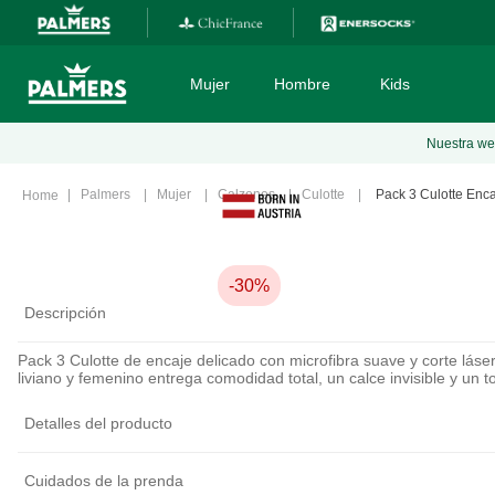
Encuentranos en las principales
tiendas retail
a lo largo del país
Mujer
Hombre
Kids
Nuestra web
TÉRMINOS MÁS BUSCADOS
Palmers
Mujer
Calzones
Culotte
Pack 3 Culotte Enca
1
.
sostenes
2
.
calzones
3
.
boxer
-
30%
Descripción
4
.
calcetines
5
.
pijama
Pack 3 Culotte de encaje delicado con microfibra suave y corte láse
liviano y femenino entrega comodidad total, un calce invisible y un t
6
.
culotte
Detalles del producto
7
.
camiseta
8
.
sosten
Cuidados de la prenda