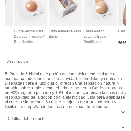
ce
Cubre Pezón Ultra
Cinta Adhesiva Para
Cubre Pezón
Calza A
Delgado Invisible Y
Busto
Levanta Busto
Reutilizable
Reutilizable
$
6990
Descripción
El Pack de 3 Hikini de Algodón es ese básico esencial que te
acompaña todos los días con suavidad, comodidad y confianza.
Diseñadas para el uso diario, ofrecen una sensación natural y
amable sobre la piel desde el primer momento.Confeccionadas
en 90% algodón peinado y 10% elastano, combinan la suavidad y
respirabilidad del algodón con la elasticidad justa para adaptarse
al cuerpo sin apretar. Su tejido se ajusta de forma cómoda y
flexible, acompañando tus movimientos con total libertad.
Detalles del producto