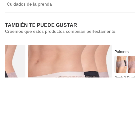
Cuidados de la prenda
TAMBIÉN TE PUEDE GUSTAR
Palmers
Pack 3 Pantale
$
14
.
990
Palmers