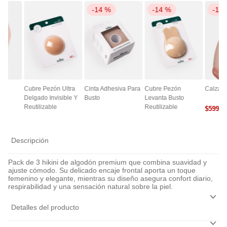
-
14 %
-
14 %
-
14
ce
Cubre Pezón Ultra
Cinta Adhesiva Para
Cubre Pezón
Calza A
Delgado Invisible Y
Busto
Levanta Busto
Reutilizable
Reutilizable
$
5990
0
Descripción
Pack de 3 hikini de algodón premium que combina suavidad y
ajuste cómodo. Su delicado encaje frontal aporta un toque
femenino y elegante, mientras su diseño asegura confort diario,
respirabilidad y una sensación natural sobre la piel.
Detalles del producto