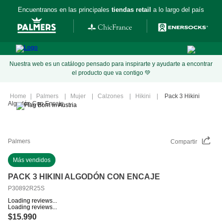
Encuentranos en las principales
tiendas retail
a lo largo del país
Nuestra web es un catálogo pensado para inspirarte y ayudarte a encontrar
el producto que va contigo 💚
Palmers
Mujer
Calzones
Hikini
Pack 3 Hikini
Algodón Con Encaje
Palmers
Compartir
Más vendidos
PACK 3 HIKINI ALGODÓN CON ENCAJE
P30892R25S
Loading reviews...
Loading reviews...
$
15
.
990