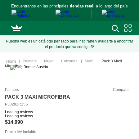
Encuentranos en las principales
tiendas retail
a lo largo del país
Nuestra web es un catálogo pensado para inspirarte y ayudarte a encontrar
el producto que va contigo 💚
Palmers
Mujer
Calzones
Maxi
Pack 3 Maxi
Microfibra
Palmers
Compartir
PACK 3 MAXI MICROFIBRA
P30282R25S
Loading reviews...
Loading reviews...
$
14
.
990
Precio IVA incluido