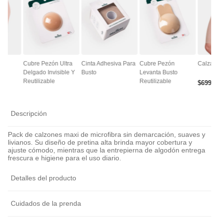
ce
Cubre Pezón Ultra
Cinta Adhesiva Para
Cubre Pezón
Calza A
Delgado Invisible Y
Busto
Levanta Busto
Reutilizable
Reutilizable
$
6990
Descripción
Pack de calzones maxi de microfibra sin demarcación, suaves y
livianos. Su diseño de pretina alta brinda mayor cobertura y
ajuste cómodo, mientras que la entrepierna de algodón entrega
frescura e higiene para el uso diario.
Detalles del producto
Cuidados de la prenda