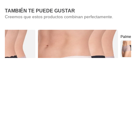
TAMBIÉN TE PUEDE GUSTAR
Palmers
Pack 3 Pantale
$
14
.
990
Palmers