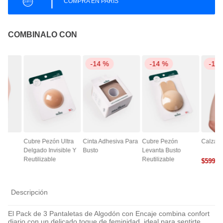
|
COMPRA EN PARIS
COMBINALO CON
-
14 %
-
14 %
-
14
ce
Cubre Pezón Ultra
Cinta Adhesiva Para
Cubre Pezón
Calza A
Delgado Invisible Y
Busto
Levanta Busto
Reutilizable
Reutilizable
$
5990
0
Descripción
El Pack de 3 Pantaletas de Algodón con Encaje combina confort
diario con un delicado toque de feminidad, ideal para sentirte