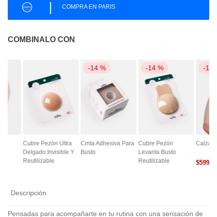
|
COMPRA EN PARIS
COMBINALO CON
-
14 %
-
14 %
-
14
ce
Cubre Pezón Ultra
Cinta Adhesiva Para
Cubre Pezón
Calza A
Delgado Invisible Y
Busto
Levanta Busto
Reutilizable
Reutilizable
$
5990
0
Descripción
Pensadas para acompañarte en tu rutina con una sensación de