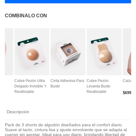
COMBINALO CON
ce
Cubre Pezón Ultra
Cinta Adhesiva Para
Cubre Pezón
Calza A
Delgado Invisible Y
Busto
Levanta Busto
Reutilizable
Reutilizable
$
6990
Descripción
Pack de 3 shorts de algodón diseñados para el confort diario.
Suave al tacto, cintura lisa y ajuste envolvente que se adapta al
cuerpo sin apretar. Ideal para uso diario, brindando libertad de