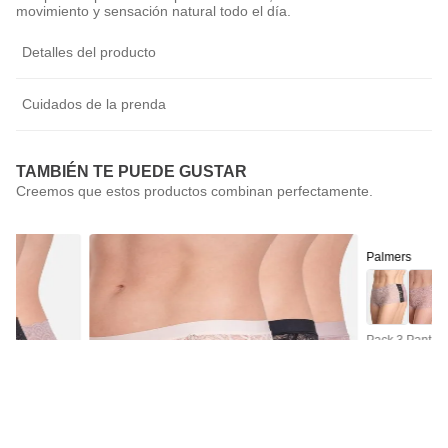
movimiento y sensación natural todo el día.
Detalles del producto
Cuidados de la prenda
TAMBIÉN TE PUEDE GUSTAR
Palmers
Pack 3 Pantale
$
14
.
990