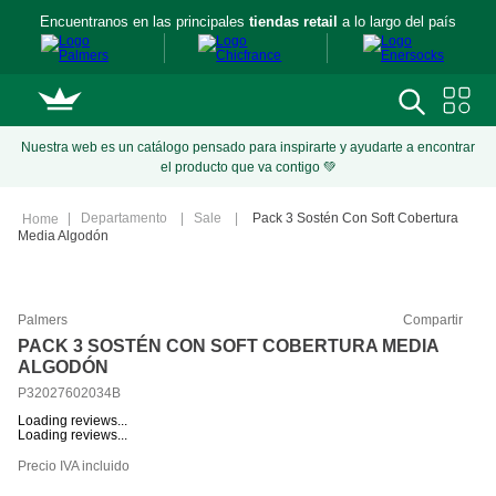
Encuentranos en las principales
tiendas retail
a lo largo del país
Nuestra web es un catálogo pensado para inspirarte y ayudarte a encontrar
el producto que va contigo 💚
Departamento
Sale
Pack 3 Sostén Con Soft Cobertura
Media Algodón
Palmers
Compartir
PACK 3 SOSTÉN CON SOFT COBERTURA MEDIA
ALGODÓN
P32027602034B
Loading reviews...
Loading reviews...
Precio IVA incluido