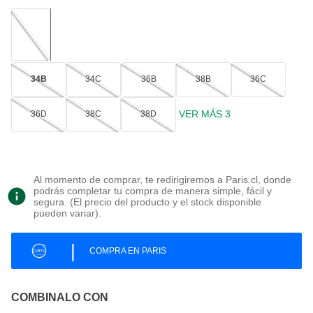
34B
34C
36B
38B
36C
VER MÁS 3
36D
38C
38D
Al momento de comprar, te redirigiremos a Paris.cl, donde
podrás completar tu compra de manera simple, fácil y
segura. (El precio del producto y el stock disponible
pueden variar).
|
COMPRA EN PARIS
COMBINALO CON