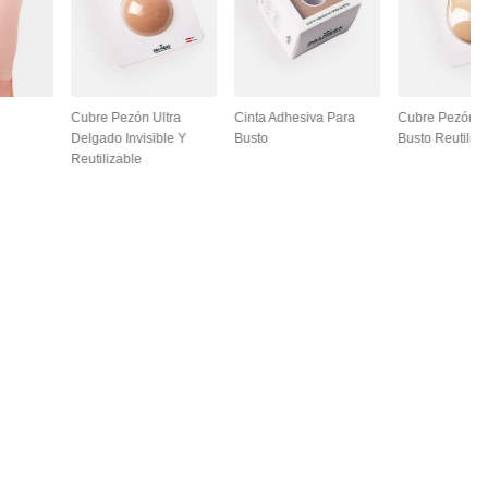
Cubre Pezón Ultra
Cinta Adhesiva Para
Cubre Pezón L
Delgado Invisible Y
Busto
Busto Reutiliza
Reutilizable