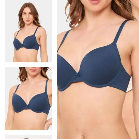
9
.
colaless
10
.
pack
-
14 %