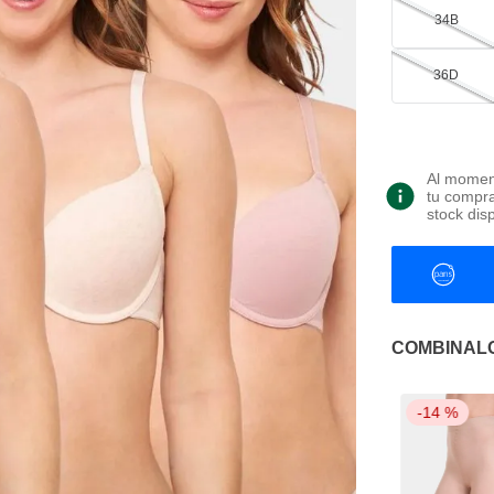
34B
36D
Al moment
tu compra
stock dis
COMBINAL
-
14 %
-
14 %
-
14 %