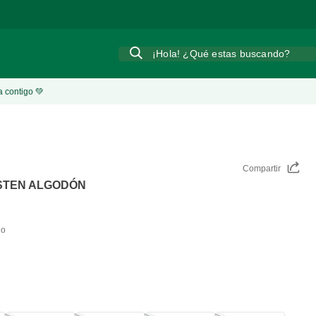
¡Hola! ¿Qué estas buscando?
a contigo 💚
Compartir
STEN ALGODÓN
C
do