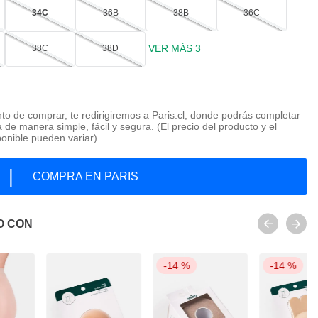
34C
36B
38B
36C
VER MÁS 3
38C
38D
o de comprar, te redirigiremos a Paris.cl, donde podrás completar
 de manera simple, fácil y segura. (El precio del producto y el
ponible pueden variar).
|
COMPRA EN PARIS
O CON
-
14 %
-
14 %