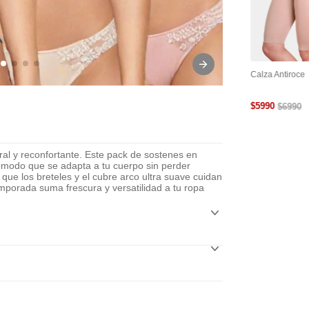
tra
Cinta Adhesiva Para
Cubre Pezón Levanta
Calza Antiroce
le Y
Busto
Busto Reutilizable
$
5990
$
6990
al y reconfortante. Este pack de sostenes en
ómodo que se adapta a tu cuerpo sin perder
que los breteles y el cubre arco ultra suave cuidan
temporada suma frescura y versatilidad a tu ropa