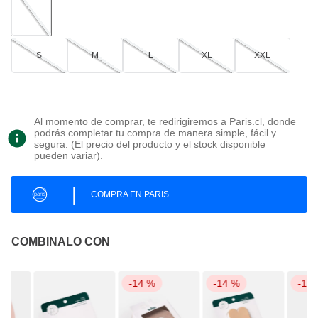
S
M
L
XL
XXL
Al momento de comprar, te redirigiremos a Paris.cl, donde
podrás completar tu compra de manera simple, fácil y
segura. (El precio del producto y el stock disponible
pueden variar).
|
COMPRA EN PARIS
COMBINALO CON
-
14 %
-
14 %
-
14