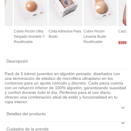
ce
Cubre Pezón Ultra
Cinta Adhesiva Para
Cubre Pezón
Calza A
Delgado Invisible Y
Busto
Levanta Busto
Reutilizable
Reutilizable
$
5990
0
Descripción
Pack de 5 bikinis juveniles en algodón peinado, diseñados con
una terminación de elástico de microfibra ultraplano en los
contornos para un ajuste cómodo y discreto. Cada pieza cuenta
con un refuerzo inferior de 100% algodón, garantizando suavidad
y confort durante todo el día. Perfectos para el uso diario,
ofrecen una combinación ideal de estilo y funcionalidad en tu
ropa interior.
Detalles del producto
Cuidados de la prenda