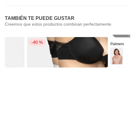
TAMBIÉN TE PUEDE GUSTAR
P
-
40 %
Palmers
Sostén Straple
Palmers