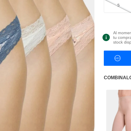
S
Al moment
tu compra
stock dis
COMBINAL