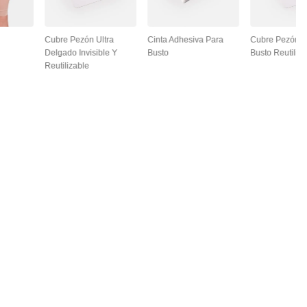
Cubre Pezón Ultra
Cinta Adhesiva Para
Cubre Pezón L
Delgado Invisible Y
Busto
Busto Reutiliza
Reutilizable