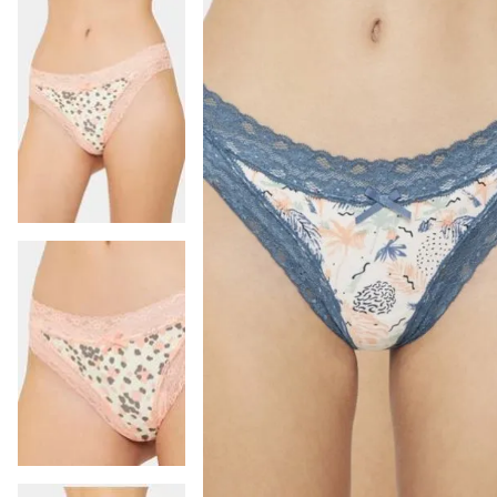
9
.
colaless
10
.
pack