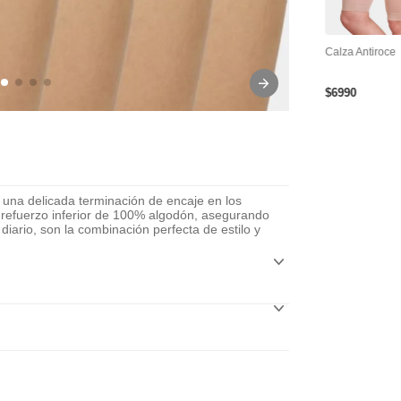
tra
Cinta Adhesiva Para
Cubre Pezón Levanta
Calza Antiroce
le Y
Busto
Busto Reutilizable
$
6990
 una delicada terminación de encaje en los
 refuerzo inferior de 100% algodón, asegurando
iario, son la combinación perfecta de estilo y