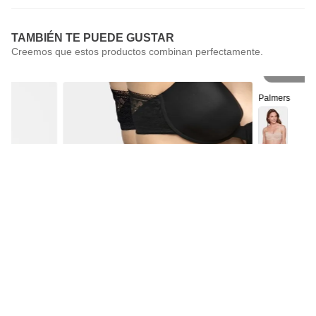
TAMBIÉN TE PUEDE GUSTAR
Pr
Palmers
Sostén Straple
Palmers