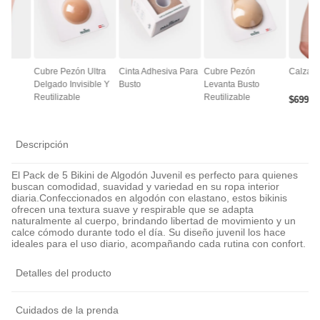
ce
Cubre Pezón Ultra
Cinta Adhesiva Para
Cubre Pezón
Calza A
Delgado Invisible Y
Busto
Levanta Busto
Reutilizable
Reutilizable
$
6990
Descripción
El Pack de 5 Bikini de Algodón Juvenil es perfecto para quienes
buscan comodidad, suavidad y variedad en su ropa interior
diaria.Confeccionados en algodón con elastano, estos bikinis
ofrecen una textura suave y respirable que se adapta
naturalmente al cuerpo, brindando libertad de movimiento y un
calce cómodo durante todo el día. Su diseño juvenil los hace
ideales para el uso diario, acompañando cada rutina con confort.
Detalles del producto
Cuidados de la prenda