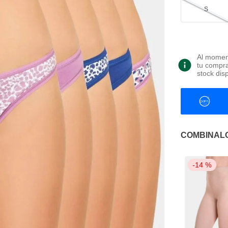
S
Al moment
tu compra
stock dis
COMBINAL
-
14 %
-
14 %
-
14 %