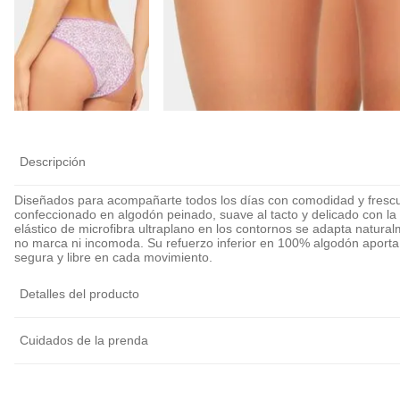
Calza Antiroce
Cubre Pezón Ul
Delgado Invisib
Reutilizable
$
5990
$
6990
Descripción
Diseñados para acompañarte todos los días con comodidad y frescura
confeccionado en algodón peinado, suave al tacto y delicado con la p
elástico de microfibra ultraplano en los contornos se adapta natur
no marca ni incomoda. Su refuerzo inferior en 100% algodón aporta 
segura y libre en cada movimiento.
Detalles del producto
Cuidados de la prenda