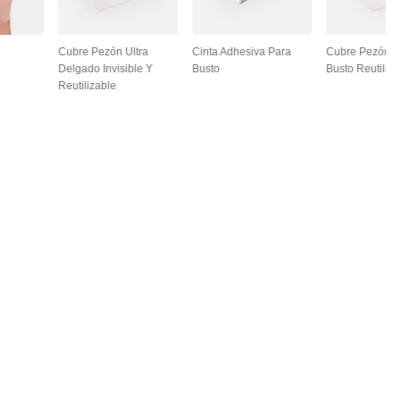
Cubre Pezón Ultra
Cinta Adhesiva Para
Cubre Pezón L
Delgado Invisible Y
Busto
Busto Reutiliza
Reutilizable