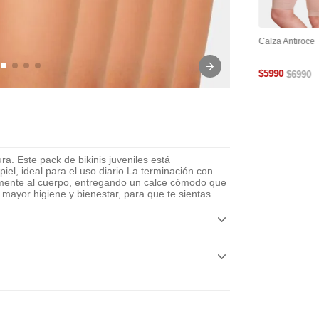
tra
Cinta Adhesiva Para
Cubre Pezón Levanta
Calza Antiroce
le Y
Busto
Busto Reutilizable
$
5990
$
6990
. Este pack de bikinis juveniles está
iel, ideal para el uso diario.La terminación con
almente al cuerpo, entregando un calce cómodo que
mayor higiene y bienestar, para que te sientas