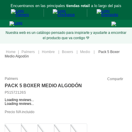
Encuentranos en las principales
tiendas retail
a lo largo del país
Nuestra web es un catálogo pensado para inspirarte y ayudarte a encontrar
el producto que va contigo 💚
Palmers
Hombre
Boxers
Medio
Pack 5 Boxer
Medio Algodón
Palmers
Compartir
PACK 5 BOXER MEDIO ALGODÓN
P51572126S
Loading reviews...
Loading reviews...
Precio IVA incluido