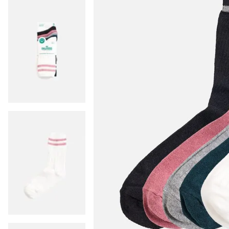
9
.
colaless
10
.
pack