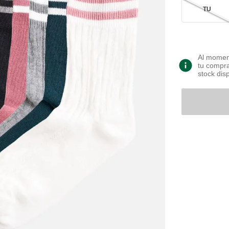
TU
Al moment
tu compra
stock dis