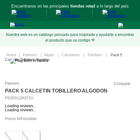
Encuentranos en las principales
tiendas retail
a lo largo del país
Nuestra web es un catálogo pensado para inspirarte y ayudarte a encontrar
el producto que va contigo 💚
Palmers
Mujer
Calcetines
Tobillero
Pack 5
Calcetin Tobillero Algodon
Palmers
Compartir
PACK 5 CALCETIN TOBILLERO ALGODON
P5SP012R25TU
Loading reviews...
Loading reviews...
Precio IVA incluido