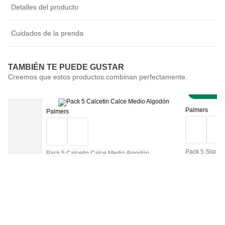
Detalles del producto
Cuidados de la prenda
TAMBIÉN TE PUEDE GUSTAR
Más vendid
Palmers
Pack 5 Slip Al
$
9990