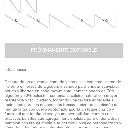
S
M
L
XL
XXL
PRÓXIMAMENTE DISPONIBLE
Descripción
Disfruta de un descanso cómodo y con estilo con este pijama de
invierno en jersey de algodón, diseñado para brindar suavidad,
abrigo y libertad en cada movimiento; confeccionado en 70%
algodón y 30% poliéster, combina la calidez natural con mayor
resistencia y fácil cuidado, logrando una textura agradable al
tacto ideal para las noches más frescas, mientras su diseño de
manga larga con cuello abotonado aporta un toque clásico y
funcional que facilita el uso y suma versatilidad; cuenta con
prácticos bolsillos que agregan funcionalidad para el día a día y
pantalón con tira ajustable que permite un calce personalizado y
cómodo, adaptándose naturalmente al cuerpo sin restringir,