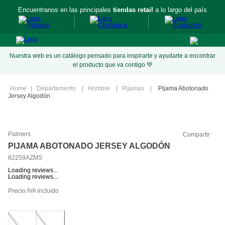
Encuentranos en las principales
tiendas retail
a lo largo del país
Nuestra web es un catálogo pensado para inspirarte y ayudarte a encontrar
el producto que va contigo 💚
Departamento
Hombre
Pijamas
Pijama Abotonado
Jersey Algodón
Palmers
Compartir
PIJAMA ABOTONADO JERSEY ALGODÓN
82259AZMS
Loading reviews...
Loading reviews...
Precio IVA incluido