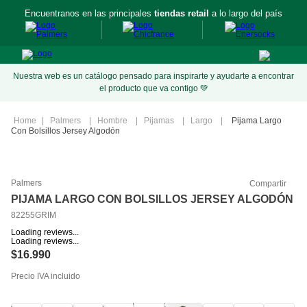
Encuentranos en las principales
tiendas retail
a lo largo del país
Nuestra web es un catálogo pensado para inspirarte y ayudarte a encontrar
el producto que va contigo 💚
Palmers
Hombre
Pijamas
Largo
Pijama Largo
Con Bolsillos Jersey Algodón
Palmers
Compartir
PIJAMA LARGO CON BOLSILLOS JERSEY ALGODÓN
82255GRIM
Loading reviews...
Loading reviews...
$
16
.
990
Precio IVA incluido