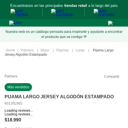
Encuentranos en las principales
tiendas retail
a lo largo del país
Nuestra web es un catálogo pensado para inspirarte y ayudarte a encontrar
el producto que va contigo 💚
Palmers
Mujer
Pijamas
Largo
Pijama Largo
Jersey Algodón Estampado
Palmers
Compartir
Más vendidos
PIJAMA LARGO JERSEY ALGODÓN ESTAMPADO
60135LINS
Loading reviews...
Loading reviews...
$
18
.
990