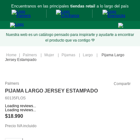
Encuentranos en las principales
tiendas retail
a lo largo del país
Nuestra web es un catálogo pensado para inspirarte y ayudarte a encontrar
el producto que va contigo 💚
Palmers
Mujer
Pijamas
Largo
Pijama Largo
Jersey Estampado
Palmers
Compartir
PIJAMA LARGO JERSEY ESTAMPADO
60135FLOS
Loading reviews...
Loading reviews...
$
18
.
990
Precio IVA incluido