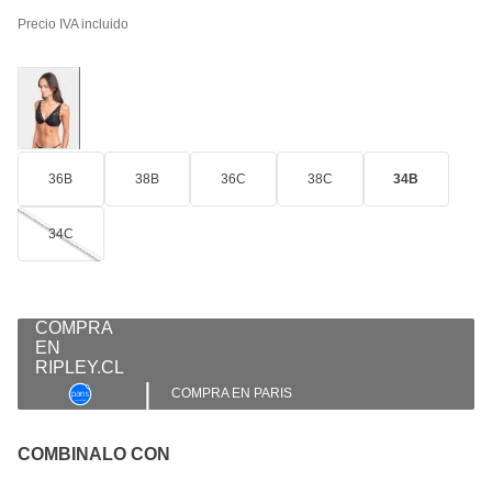
Precio IVA incluido
36B
38B
36C
38C
34B
34C
|
COMPRA EN PARIS
COMBINALO CON