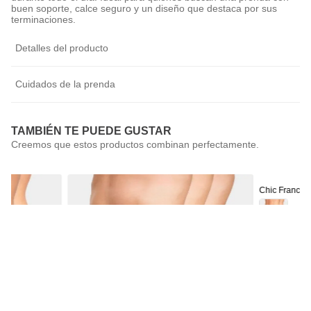
buen soporte, calce seguro y un diseño que destaca por sus
terminaciones.
Detalles del producto
Cuidados de la prenda
TAMBIÉN TE PUEDE GUSTAR
Chic France
Pack 2 Calzón
$
9990