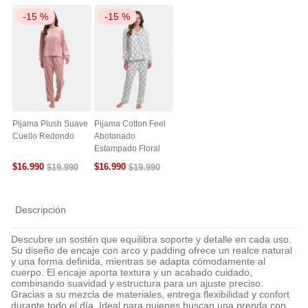
-
15 %
-
15 %
Pijama Plush Suave
Pijama Cotton Feel
Cuello Redondo
Abotonado
Estampado Floral
$
16
.
990
$
16
.
990
$
19
.
990
$
19
.
990
Descripción
Descubre un sostén que equilibra soporte y detalle en cada uso.
Su diseño de encaje con arco y padding ofrece un realce natural
y una forma definida, mientras se adapta cómodamente al
cuerpo. El encaje aporta textura y un acabado cuidado,
combinando suavidad y estructura para un ajuste preciso.
Gracias a su mezcla de materiales, entrega flexibilidad y confort
durante todo el día. Ideal para quienes buscan una prenda con