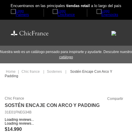
Encuentranos en las principales
tiendas retail
a lo largo del país
Nuestra web es un catálogo pensado para inspirarte y ayudarte. Descubre nuestro
catálogo
Chic france
Sostenes
Sostén Encaje Con Arco Y
Padding
Chic France
Compartir
SOSTÉN ENCAJE CON ARCO Y PADDING
31E01FNEG34B
Loading reviews...
Loading reviews...
$
14
.
990