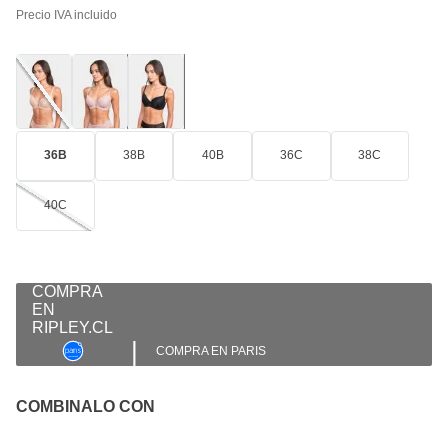
Precio IVA incluido
36B
38B
40B
36C
38C
40C
|
COMPRA EN PARIS
COMBINALO CON