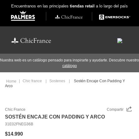
Encuentranos en las principales
tiendas retail
a lo largo del país
Nuestra web es un catálogo pensado para inspirarte y ayudarte. Descubre nuestro
catálogo
Chic france
Sostenes
Sostén Encaje Con Padding Y
Arco
Chic France
Compartir
SOSTÉN ENCAJE CON PADDING Y ARCO
31E02FNEG36B
$
14
.
990