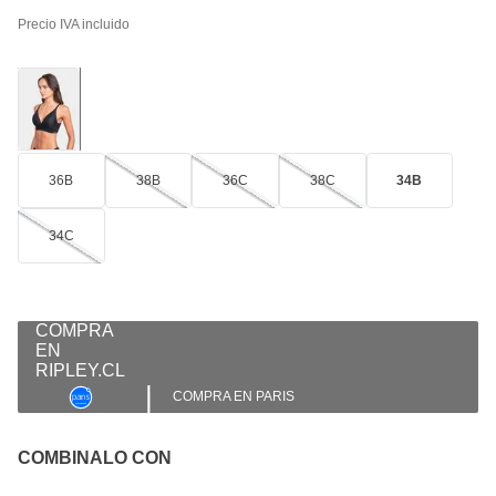
Precio IVA incluido
36B
38B
36C
38C
34B
34C
|
COMPRA EN PARIS
COMBINALO CON