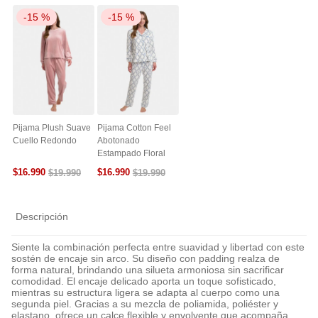
-
15 %
-
15 %
Pijama Plush Suave
Pijama Cotton Feel
Cuello Redondo
Abotonado
Estampado Floral
$
16
.
990
$
16
.
990
$
19
.
990
$
19
.
990
Descripción
Siente la combinación perfecta entre suavidad y libertad con este
sostén de encaje sin arco. Su diseño con padding realza de
forma natural, brindando una silueta armoniosa sin sacrificar
comodidad. El encaje delicado aporta un toque sofisticado,
mientras su estructura ligera se adapta al cuerpo como una
segunda piel. Gracias a su mezcla de poliamida, poliéster y
elastano, ofrece un calce flexible y envolvente que acompaña