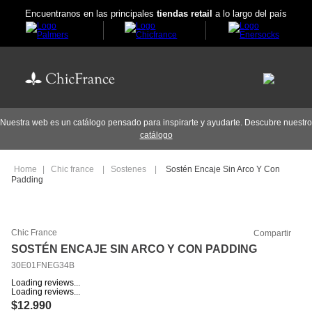
Encuentranos en las principales
tiendas retail
a lo largo del país
Nuestra web es un catálogo pensado para inspirarte y ayudarte. Descubre nuestro
catálogo
Chic france
Sostenes
Sostén Encaje Sin Arco Y Con
Padding
Chic France
Compartir
SOSTÉN ENCAJE SIN ARCO Y CON PADDING
30E01FNEG34B
Loading reviews...
Loading reviews...
$
12
.
990