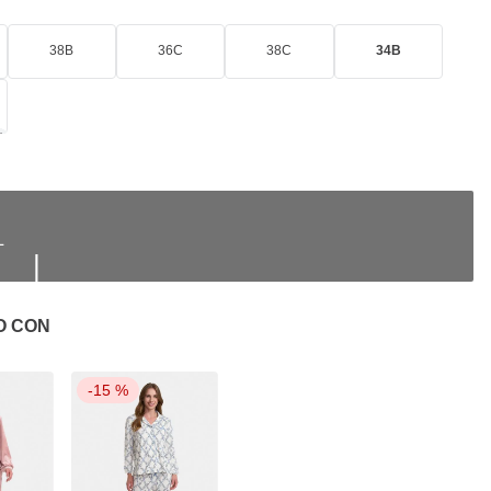
38B
36C
38C
34B
|
O CON
-
15 %