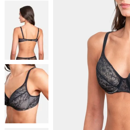
9
.
colaless
10
.
pack