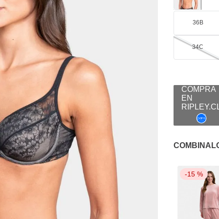
36B
34C
COMBINAL
-
15 %