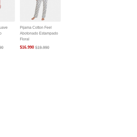
Suave
Pijama Cotton Feel
o
Abotonado Estampado
Floral
$
16
.
990
90
$
19
.
990