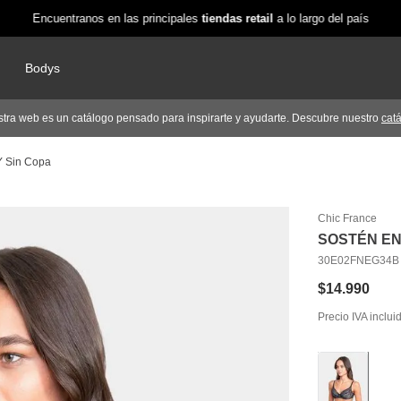
Encuentranos en las principales
tiendas retail
a lo largo del país
Bodys
tra web es un catálogo pensado para inspirarte y ayudarte. Descubre nuestro
cat
Y Sin Copa
Chic France
SOSTÉN EN
30E02FNEG34B
$
14
.
990
Precio IVA inclui