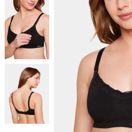
9
.
colaless
10
.
pack
-
14 %