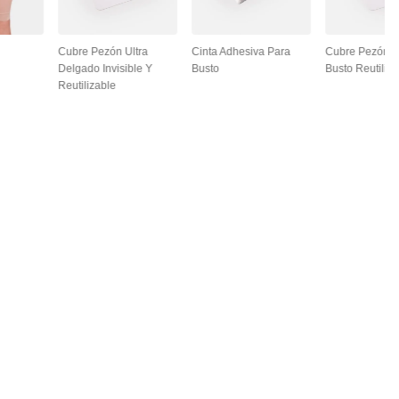
Cubre Pezón Ultra
Cinta Adhesiva Para
Cubre Pezón L
Delgado Invisible Y
Busto
Busto Reutiliza
Reutilizable