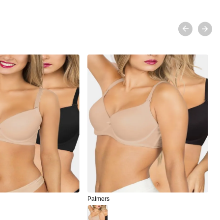
P
P
Palmers