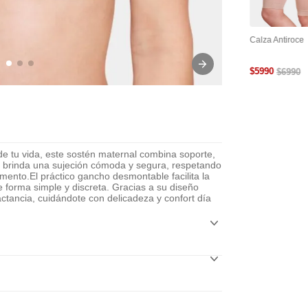
tra
Cinta Adhesiva Para
Cubre Pezón Levanta
Calza Antiroce
le Y
Busto
Busto Reutilizable
$
5990
$
6990
 tu vida, este sostén maternal combina soporte,
a brinda una sujeción cómoda y segura, respetando
mento.El práctico gancho desmontable facilita la
 forma simple y discreta. Gracias a su diseño
ctancia, cuidándote con delicadeza y confort día