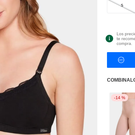
S
Los preci
te recome
compra.
COMBINAL
-
14 %
-
14 %
-
14 %