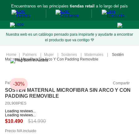
Encuentranos en las principales
tiendas retail
a lo largo del país
Nuestra web es un catálogo pensado para inspirarte y ayudarte a encontrar
el producto que va contigo 💚
Palmers
Mujer
Sostenes
Maternales
Sostén
Maternal Microfibra Sin Arco Y Con Padding Removible
Palmers
Compartir
-
30%
SOSTÉN MATERNAL MICROFIBRA SIN ARCO Y CON
PADDING REMOVIBLE
20L908PIES
Loading reviews...
Loading reviews...
$
14
.
990
$
10
.
490
Precio IVA incluido