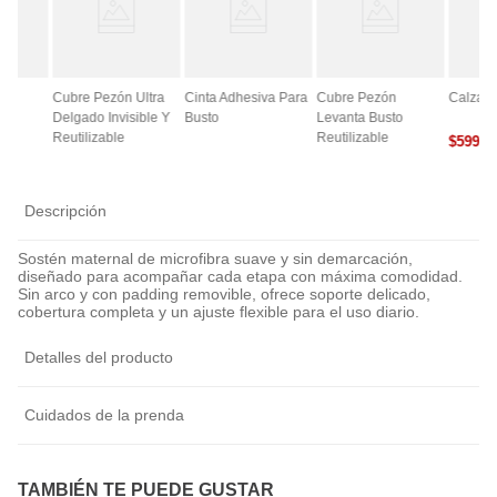
ce
Cubre Pezón Ultra
Cinta Adhesiva Para
Cubre Pezón
Calza A
Delgado Invisible Y
Busto
Levanta Busto
Reutilizable
Reutilizable
$
5990
0
Descripción
Sostén maternal de microfibra suave y sin demarcación,
diseñado para acompañar cada etapa con máxima comodidad.
Sin arco y con padding removible, ofrece soporte delicado,
cobertura completa y un ajuste flexible para el uso diario.
Detalles del producto
Cuidados de la prenda
TAMBIÉN TE PUEDE GUSTAR