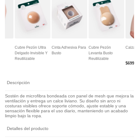
ce
Cubre Pezón Ultra
Cinta Adhesiva Para
Cubre Pezón
Calza A
Delgado Invisible Y
Busto
Levanta Busto
Reutilizable
Reutilizable
$
6990
Descripción
Sostén de microfibra bondeada con panel de mesh que mejora la
ventilación y entrega un calce liviano. Su diseño sin arco ni
costuras visibles ofrece soporte cómodo, ajuste estable y una
sensación flexible para el uso diario, manteniendo un acabado
limpio bajo la ropa.
Detalles del producto