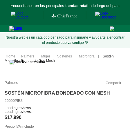
Encuentranos en las principales
tiendas retail
a lo largo del país
Nuestra web es un catálogo pensado para inspirarte y ayudarte a encontrar
el producto que va contigo 💚
Palmers
Mujer
Sostenes
Microfibra
Sostén
Microfibra Bondeado Con Mesh
Palmers
Compartir
SOSTÉN MICROFIBRA BONDEADO CON MESH
20090PIES
Loading reviews...
Loading reviews...
$
17
.
990
Precio IVA incluido