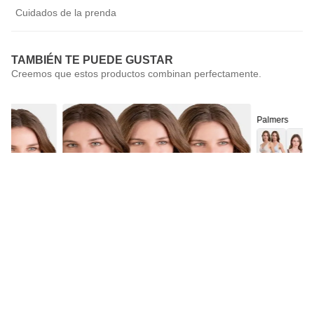
Cuidados de la prenda
TAMBIÉN TE PUEDE GUSTAR
Palmers
Pack 2 Sostén
$
17
.
990
Palmers