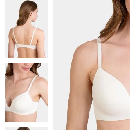
9
.
colaless
10
.
pack