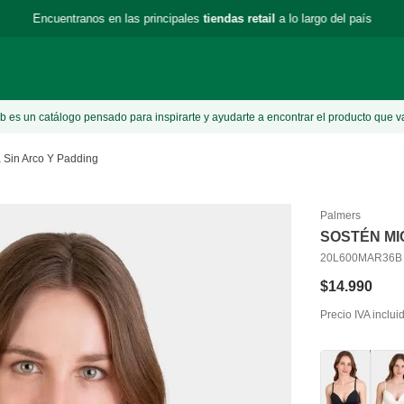
Encuentranos en las principales
tiendas retail
a lo largo del país
 es un catálogo pensado para inspirarte y ayudarte a encontrar el producto que v
a Sin Arco Y Padding
Palmers
SOSTÉN MI
20L600MAR36B
$
14
.
990
Precio IVA inclui