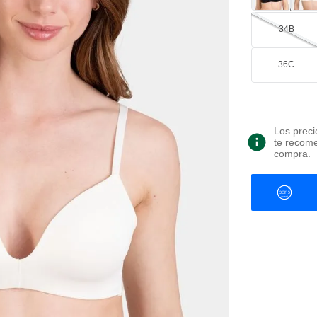
34B
36C
Los preci
te recome
compra.