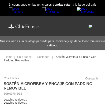
Encuentranos en las principales
tiendas retail
a lo largo del país
Nuestra web es un catálogo pensado para inspirarte y ayudarte. Descubre nuestro
catálogo
Chic france
Sostenes
Sostén Microfibra Y Encaje Con
Padding Removible
Chic France
Compartir
SOSTÉN MICROFIBRA Y ENCAJE CON PADDING
REMOVIBLE
30M03FNEGS
Loading reviews...
Loading reviews...