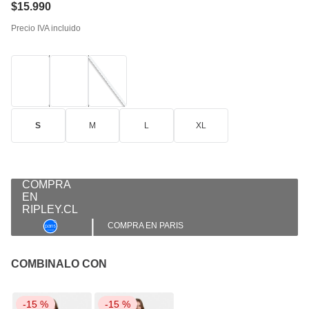
$
15
.
990
Precio IVA incluido
S
M
L
XL
|
COMPRA EN PARIS
COMBINALO CON
-
15 %
-
15 %