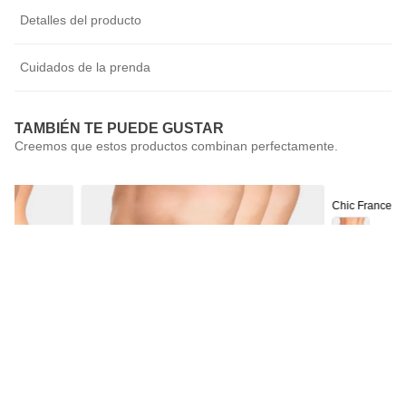
Detalles del producto
Cuidados de la prenda
TAMBIÉN TE PUEDE GUSTAR
Chic France
Pack 2 Calzón
$
9990