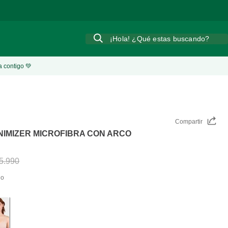
¡Hola! ¿Qué estas buscando?
a contigo 💚
Compartir
NIMIZER MICROFIBRA CON ARCO
5
.
990
do