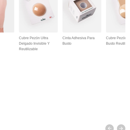
Cubre Pezón Ultra
Cinta Adhesiva Para
Cubre Pezón L
Delgado Invisible Y
Busto
Busto Reutiliza
Reutilizable