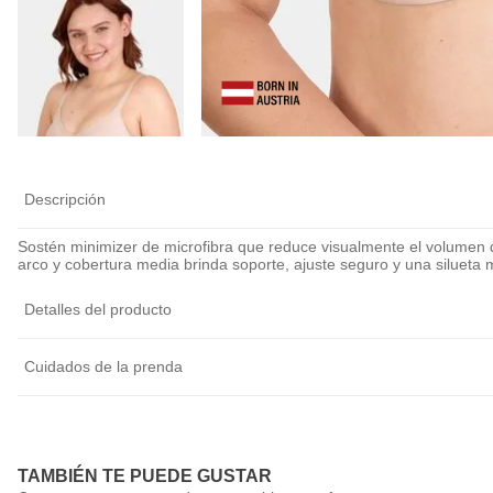
Calza Antiroce
Cubre Pezón Ul
Delgado Invisib
Reutilizable
$
5990
$
6990
Descripción
Sostén minimizer de microfibra que reduce visualmente el volumen 
arco y cobertura media brinda soporte, ajuste seguro y una silueta m
Detalles del producto
Cuidados de la prenda
TAMBIÉN TE PUEDE GUSTAR