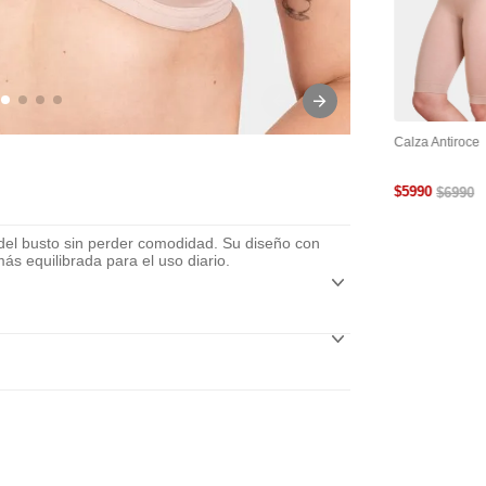
tra
Cinta Adhesiva Para
Cubre Pezón Levanta
Calza Antiroce
le Y
Busto
Busto Reutilizable
$
5990
$
6990
del busto sin perder comodidad. Su diseño con
ás equilibrada para el uso diario.