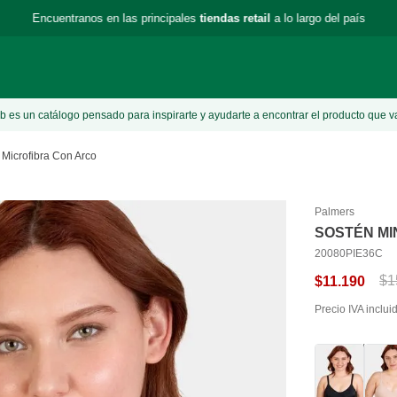
Encuentranos en las principales
tiendas retail
a lo largo del país
 es un catálogo pensado para inspirarte y ayudarte a encontrar el producto que v
 Microfibra Con Arco
Palmers
SOSTÉN MI
20080PIE36C
$
1
$
11
.
190
Precio IVA inclui