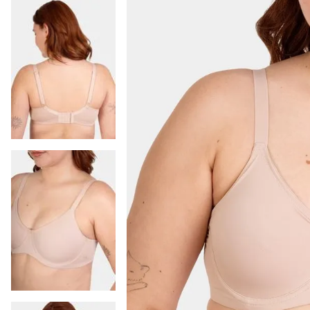
9
.
colaless
10
.
pack
-
14 %