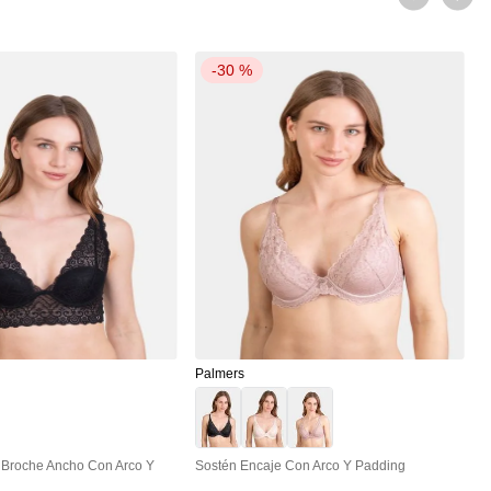
-
30 %
P
P
P
$
Palmers
e Broche Ancho Con Arco Y
Sostén Encaje Con Arco Y Padding