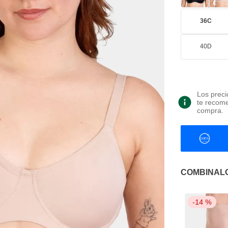
36C
40D
Los preci
te recome
compra.
COMBINAL
-
14 %
-
14 %
-
14 %