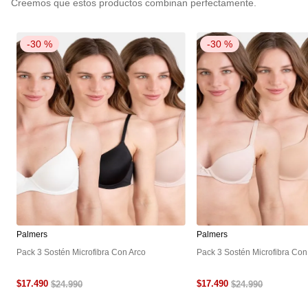
-
30 %
-
30 %
Palmers
Palmers
Pack 3 Sostén Microfibra Con Arco
Pack 3 Sostén Microfibra Con
$
17
.
490
$
17
.
490
$
24
.
990
$
24
.
990