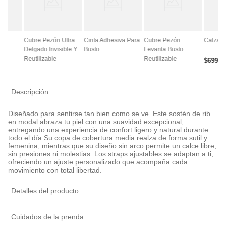
ce
Cubre Pezón Ultra
Cinta Adhesiva Para
Cubre Pezón
Calza A
Delgado Invisible Y
Busto
Levanta Busto
Reutilizable
Reutilizable
$
6990
Descripción
Diseñado para sentirse tan bien como se ve. Este sostén de rib
en modal abraza tu piel con una suavidad excepcional,
entregando una experiencia de confort ligero y natural durante
todo el día.Su copa de cobertura media realza de forma sutil y
femenina, mientras que su diseño sin arco permite un calce libre,
sin presiones ni molestias. Los straps ajustables se adaptan a ti,
ofreciendo un ajuste personalizado que acompaña cada
movimiento con total libertad.
Detalles del producto
Cuidados de la prenda