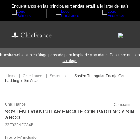
Encuentranos en las principales
tiendas retail
a lo largo del país
Nuestra web es un catálogo pensado para inspirarte y ayudarte. Descubre nuestro
catálogo
Chic france
Sostenes
Sostén Triangular Encaje Con
Padding Y Sin Arco
Chic France
Compartir
SOSTÉN TRIANGULAR ENCAJE CON PADDING Y SIN
ARCO
32E02FNEG34B
Precio IVA incluido