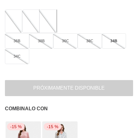
36B
38B
36C
38C
34B
34C
PRÓXIMAMENTE DISPONIBLE
COMBINALO CON
-
15 %
-
15 %