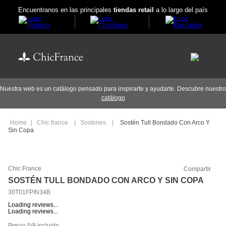
Encuentranos en las principales
tiendas retail
a lo largo del país
Nuestra web es un catálogo pensado para inspirarte y ayudarte. Descubre nuestro
catálogo
Chic france
Sostenes
Sostén Tull Bondado Con Arco Y
Sin Copa
Chic France
Compartir
SOSTÉN TULL BONDADO CON ARCO Y SIN COPA
30T01FPIN34B
Loading reviews...
Loading reviews...
Precio IVA incluido