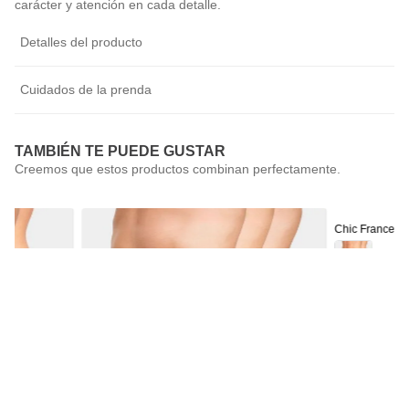
carácter y atención en cada detalle.
Detalles del producto
Cuidados de la prenda
TAMBIÉN TE PUEDE GUSTAR
Chic France
Pack 2 Calzón
$
9990