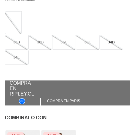
36B
38B
36C
38C
34B
34C
|
COMPRA EN PARIS
COMBINALO CON