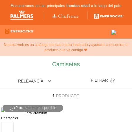
Encuentranos en las principales
tiendas retail
a lo largo del país
Nuestra web es un catálogo pensado para inspirarte y ayudarte a encontrar el
producto que va contigo 🧡
Camisetas
FILTRAR
RELEVANCIA
1
PRODUCTO
Próximamente disponible
Enersocks