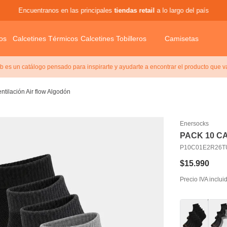
Encuentranos en las principales
tiendas retail
a lo largo del país
os
Calcetines Térmicos
Calcetines Tobilleros
Camisetas
 es un catálogo pensado para inspirarte y ayudarte a encontrar el producto que v
tilación Air flow Algodón
Enersocks
PACK 10 C
P10C01E2R26T
$
15
.
990
Precio IVA inclui