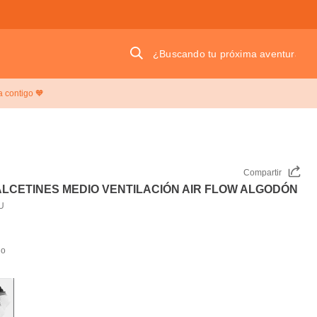
¿Buscando tu próxima aventura?
a contigo 🧡
Compartir
ALCETINES MEDIO VENTILACIÓN AIR FLOW ALGODÓN
U
do