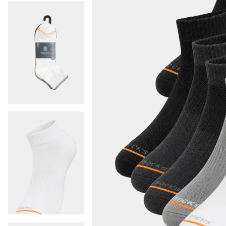
9
.
colaless
10
.
pack